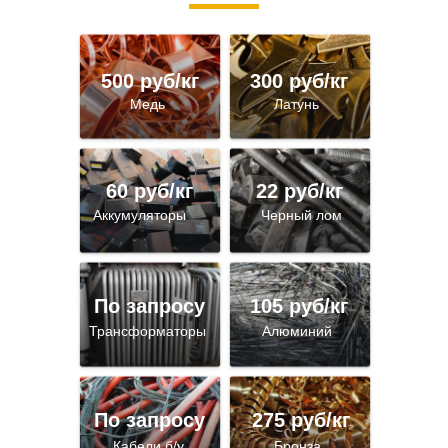
500 руб/кг
300 руб/кг
Медь
Латунь
60 руб/кг
22 руб/кг
Аккумуляторы
Черный лом
По запросу
105 руб/кг
Трансформаторы
Алюминий
По запросу
275 руб/кг
Кабели б/у
Бронза