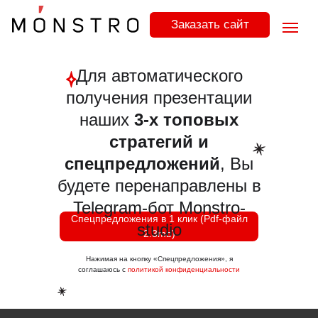
Заказать сайт
Для автоматического
получения презентации
наших
3-х топовых
стратегий и
спецпредложений
, Вы
будете перенаправлены в
Telegram-бот Monstro-
Спецпредложения в 1 клик (Pdf-файл
studio
2.3mb)
Нажимая на кнопку «Спецпредложения», я
политикой конфиденциальности
соглашаюсь с