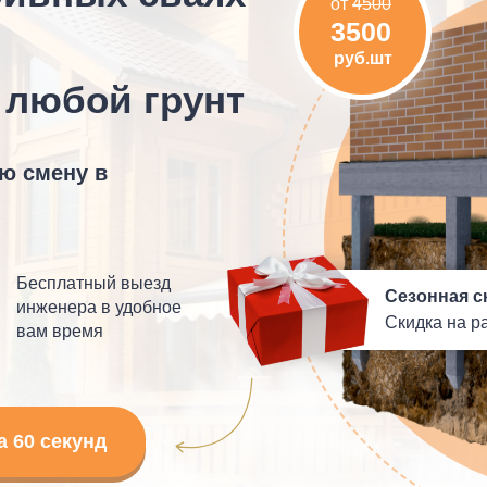
от
4500
3500
руб.шт
 любой грунт
ую смену в
Бесплатный выезд
Сезонная с
инженера в удобное
Скидка на р
вам время
а 60 секунд